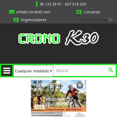
96 132 39 91
-
607 618 529
info@cronok30.com
Contactar
Select Language
▼
Organizadores