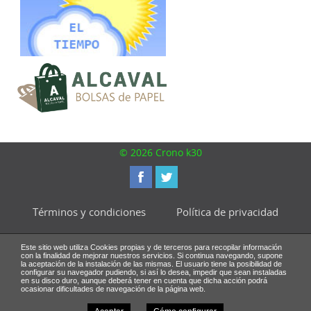
© 2026 Crono k30
Términos y condiciones
Política de privacidad
Política de cookies
Este sitio web utiliza Cookies propias y de terceros para recopilar información
con la finalidad de mejorar nuestros servicios. Si continua navegando, supone
la aceptación de la instalación de las mismas. El usuario tiene la posibilidad de
Diseño web
configurar su navegador pudiendo, si así lo desea, impedir que sean instaladas
en su disco duro, aunque deberá tener en cuenta que dicha acción podrá
ocasionar dificultades de navegación de la página web.