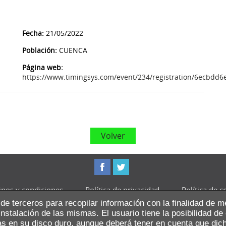
Fecha:
21/05/2022
Población:
CUENCA
Página web:
https://www.timingsys.com/event/234/registration/6ecbd
Volver
nos y condiciones
Política de privacidad
Política de c
 de terceros para recopilar información con la finalidad de m
nstalación de las mismas. El usuario tiene la posibilidad de
as en su disco duro, aunque deberá tener en cuenta que dich