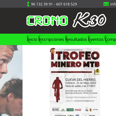
96 132 39 91
-
607 618 529
in
inicio
Inscripciones
Resultados
Eventos
Compr