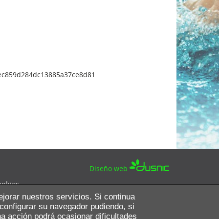
d6ec859d284dc13885a37ce8d81
Diseño web
ookies
ejorar nuestros servicios. Si continua
 configurar su navegador pudiendo, si
a acción podrá ocasionar dificultades