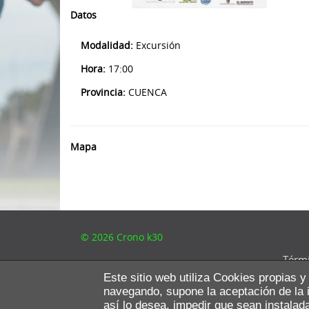
Datos
Modalidad:
Excursión
Hora:
17:00
Provincia:
CUENCA
Mapa
© 2026 Crono k30
Térmi
Este sitio web utiliza Cookies propias y
navegando, supone la aceptación de la i
así lo desea, impedir que sean instalad