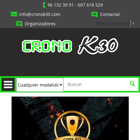
96 132 39 91
-
607 618 529
info@cronok30.com
Contactar
Select Language
▼
Organizadores