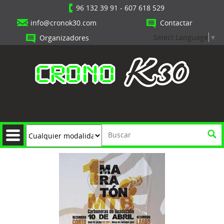
96 132 39 91
-
607 618 529
info@cronok30.com
Contactar
Select Language
▼
Organizadores