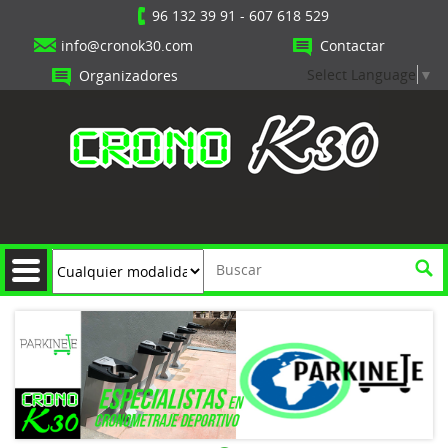
96 132 39 91
-
607 618 529
info@cronok30.com
Contactar
Select Language
▼
Organizadores